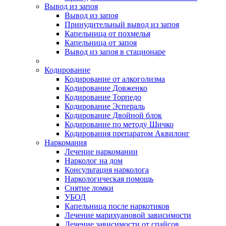
Вывод из запоя
Вывод из запоя
Принудительный вывод из запоя
Капельница от похмелья
Капельница от запоя
Вывод из запоя в стационаре
Кодирование
Кодирование от алкоголизма
Кодирование Довженко
Кодирование Торпедо
Кодирование Эспераль
Кодирование Двойной блок
Кодирование по методу Шичко
Кодирования препаратом Аквилонг
Наркомания
Лечение наркомании
Нарколог на дом
Консультация нарколога
Наркологическая помощь
Снятие ломки
УБОД
Капельница после наркотиков
Лечение марихуановой зависимости
Лечение зависимости от спайсов