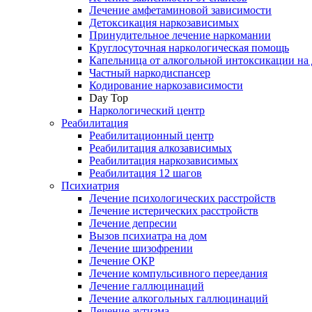
Лечение амфетаминовой зависимости
Детоксикация наркозависимых
Принудительное лечение наркомании
Круглосуточная наркологическая помощь
Капельница от алкогольной интоксикации на
Частный наркодиспансер
Кодирование наркозависимости
Day Top
Наркологический центр
Реабилитация
Реабилитационный центр
Реабилитация алкозависимых
Реабилитация наркозависимых
Реабилитация 12 шагов
Психиатрия
Лечение психологических расстройств
Лечение истерических расстройств
Лечение депресии
Вызов психиатра на дом
Лечение шизофрении
Лечение ОКР
Лечение компульсивного переедания
Лечение галлюцинаций
Лечение алкогольных галлюцинаций
Лечение аутизма