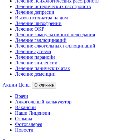
Лечение психологических расстройств
Лечение истерических расстройств
Лечение депресии
Вызов психиатра на дом
Лечение шизофрении
Лечение ОКР
Лечение компульсивного переедания
Лечение галлюцинаций
Лечение алкогольных галлюцинаций
Лечение аутизма
Лечение паранойи
Лечение эпилепсии
Лечение панических атак
Лечение деменции
Акции
Цены
О клинике
Врачи
Алкогольный калькулятор
Вакансии
Наши Лицензии
Отзывы
Фотогалерея
Новости