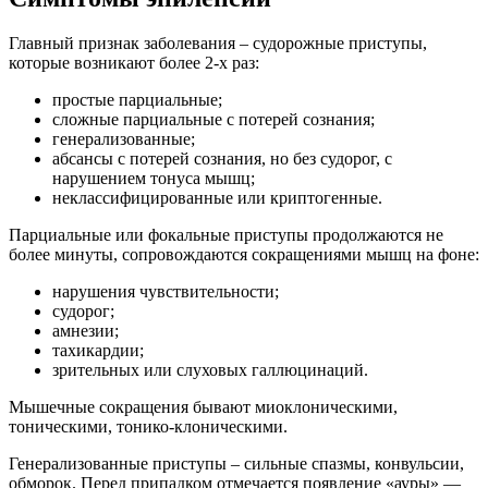
Главный признак заболевания – судорожные приступы,
которые возникают более 2-х раз:
простые парциальные;
сложные парциальные с потерей сознания;
генерализованные;
абсансы с потерей сознания, но без судорог, с
нарушением тонуса мышц;
неклассифицированные или криптогенные.
Парциальные или фокальные приступы продолжаются не
более минуты, сопровождаются сокращениями мышц на фоне:
нарушения чувствительности;
судорог;
амнезии;
тахикардии;
зрительных или слуховых галлюцинаций.
Мышечные сокращения бывают миоклоническими,
тоническими, тонико-клоническими.
Генерализованные приступы – сильные спазмы, конвульсии,
обморок. Перед припадком отмечается появление «ауры» —