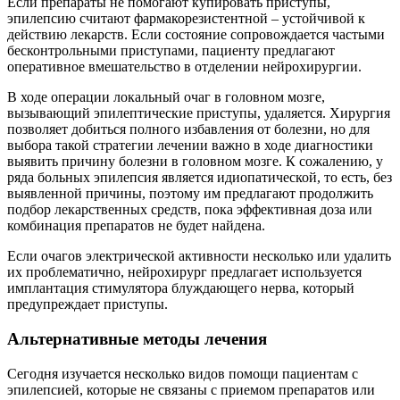
Если препараты не помогают купировать приступы,
эпилепсию считают фармакорезистентной – устойчивой к
действию лекарств. Если состояние сопровождается частыми
бесконтрольными приступами, пациенту предлагают
оперативное вмешательство в отделении нейрохирургии.
В ходе операции локальный очаг в головном мозге,
вызывающий эпилептические приступы, удаляется. Хирургия
позволяет добиться полного избавления от болезни, но для
выбора такой стратегии лечении важно в ходе диагностики
выявить причину болезни в головном мозге. К сожалению, у
ряда больных эпилепсия является идиопатической, то есть, без
выявленной причины, поэтому им предлагают продолжить
подбор лекарственных средств, пока эффективная доза или
комбинация препаратов не будет найдена.
Если очагов электрической активности несколько или удалить
их проблематично, нейрохирург предлагает используется
имплантация стимулятора блуждающего нерва, который
предупреждает приступы.
Альтернативные методы лечения
Сегодня изучается несколько видов помощи пациентам с
эпилепсией, которые не связаны с приемом препаратов или