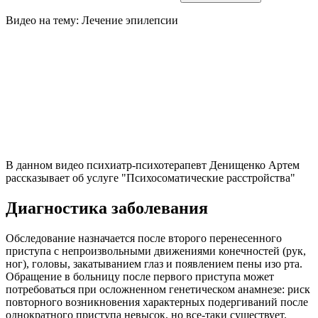
Видео на тему: Лечение эпилепсии
В данном видео психиатр-психотерапевт Денищенко Артем
рассказывает об услуге "Психосоматические расстройства"
Диагностика заболевания
Обследование назначается после второго перенесенного
приступа с непроизвольными движениями конечностей (рук,
ног), головы, закатыванием глаз и появлением пены изо рта.
Обращение в больницу после первого приступа может
потребоваться при осложненном генетическом анамнезе: риск
повторного возникновения характерных подергиваний после
однократного приступа невысок, но все-таки существует.