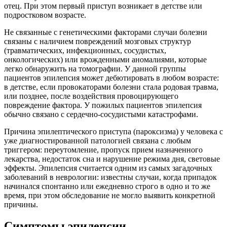
отец. При этом первый приступ возникает в детстве или
подростковом возрасте.
Не связанные с генетическими факторами случаи болезни
связаны с наличием повреждений мозговых структур
(травматических, инфекционных, сосудистых,
онкологических) или врожденными аномалиями, которые
легко обнаружить на томографии. У данной группы
пациентов эпилепсия может дебютировать в любом возрасте:
в детстве, если провокаторами болезни стала родовая травма,
или позднее, после воздействия провоцирующего
повреждение фактора. У пожилых пациентов эпилепсия
обычно связано с сердечно-сосудистыми катастрофами.
Причина эпилептического приступа (пароксизма) у человека с
уже диагностированной патологией связана с любым
триггером: переутомление, пропуск прием назначенного
лекарства, недостаток сна и нарушение режима дня, световые
эффекты. Эпилепсия считается одним из самых загадочных
заболеваний в неврологии: известны случаи, когда припадок
начинался спонтанно или ежедневно строго в одно и то же
время, при этом обследование не могло выявить конкретной
причины.
Симптомы эпилепсии