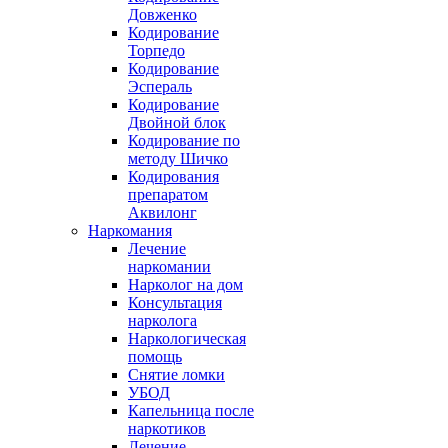
Довженко
Кодирование
Торпедо
Кодирование
Эспераль
Кодирование
Двойной блок
Кодирование по
методу Шичко
Кодирования
препаратом
Аквилонг
Наркомания
Лечение
наркомании
Нарколог на дом
Консультация
нарколога
Наркологическая
помощь
Снятие ломки
УБОД
Капельница после
наркотиков
Лечение