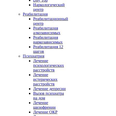
Day Top
Наркологический
центр
Реабилитация
Реабилитационный
центр
Реабилитация
алкозависимых
Реабилитация
наркозависимых
Реабилитация 12
шагов
Психиатрия
Лечение
психологических
расстройств
Лечение
истерических
расстройств
Лечение депресии
Вызов психиатра
на дом
Лечение
шизофрении
Лечение ОКР