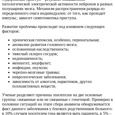
патологической электрической активности нейронов в разных
полушариях мозга. Механизм распространения разряда из
определенного очага индивидуален: от того, как проходит
импульс, зависит симптоматика приступа.
Развитие проблемы происходят под влиянием следующих
факторов:
хроническая гипоксия, особенно, перинатальная;
аномалии развития головного мозга;
осложненная наследственность;
тяжелый склероз сосудов;
недоношенность;
менингит, энцефалит;
инфекции, опухоли;
черепно-мозговые травмы;
неврологические заболевания;
зависимость от алкоголя, наркотиков, других
психоактивных веществ.
Ученые разделяют причины эпилепсии на две основные
группы: связанные или не связанные с генетикой. Примерно в
половине ситуаций на этапе сбора анамнеза обнаруживается
факт данного заболевания у близких родственников больного:
в 10% случаев носителем гена является мать пациента, в 5% –